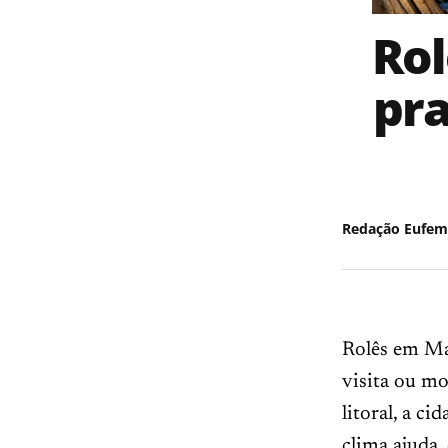
Rol
pra
Redação Eufem
Rolês em Ma
visita ou mo
litoral, a c
clima ajuda,