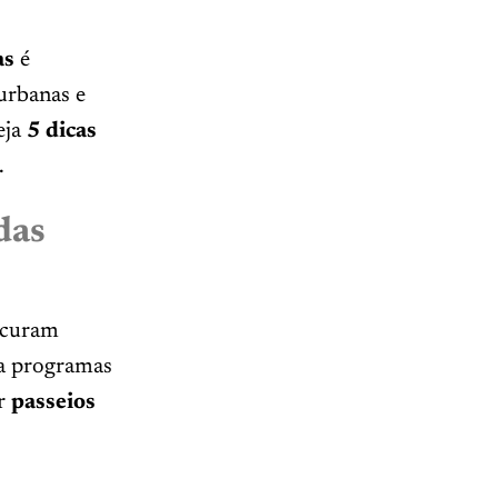
as
é
 urbanas e
eja
5 dicas
.
das
rocuram
ra programas
or
passeios