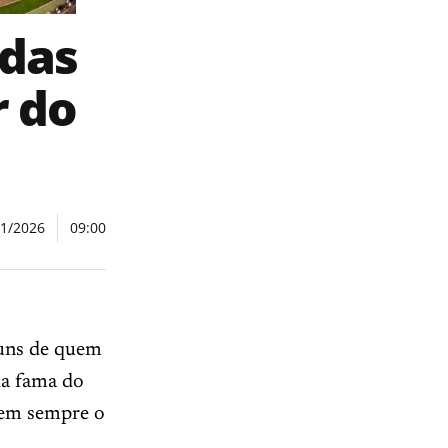
 das
r do
01/2026
09:00
muns de quem
da fama do
 nem sempre o