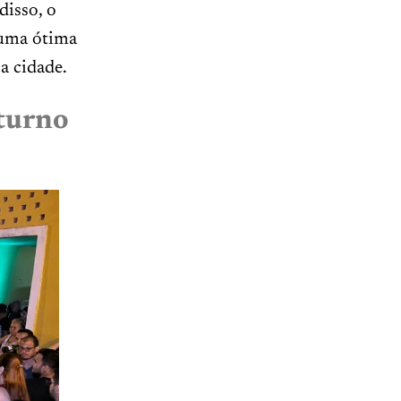
disso, o
é uma ótima
a cidade.
oturno