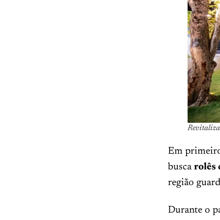
Revitaliz
Em primeiro
busca
rolês
região guard
Durante o pa