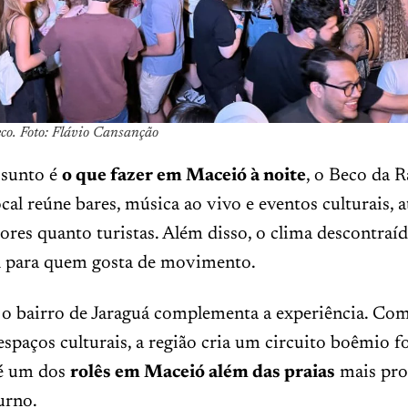
co. Foto: Flávio Cansanção
ssunto é
o que fazer em Maceió à noite
, o Beco da R
ocal reúne bares, música ao vivo e eventos culturais, 
res quanto turistas. Além disso, o clima descontraí
al para quem gosta de movimento.
 o bairro de Jaraguá complementa a experiência. Com
 espaços culturais, a região cria um circuito boêmio fo
 é um dos
rolês em Maceió além das praias
mais pro
urno.