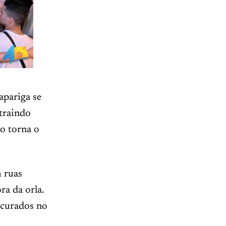
apariga se
atraindo
do torna o
 ruas
ra da orla.
curados no