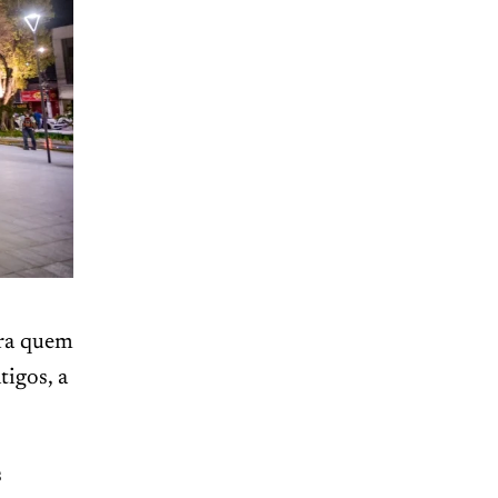
ara quem
tigos, a
s