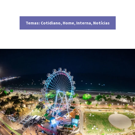
Temas:
Cotidiano
,
Home
,
Interna
,
Notícias