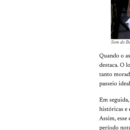
Som do Be
Quando o a
destaca. O l
tanto morado
passeio ide
Em seguida,
históricas e
Assim, esse
período not