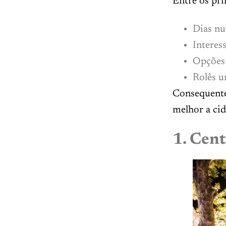
Entre os pri
Dias nu
Interess
Opções 
Rolês u
Consequente
melhor a cid
1. Cen