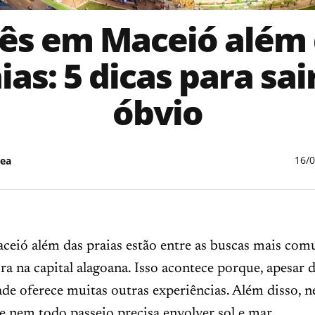
ês em Maceió além
ias: 5 dicas para sai
óbvio
16/
ea
ceió além das praias estão entre as buscas mais co
ra na capital alagoana. Isso acontece porque, apesar 
idade oferece muitas outras experiências. Além disso,
 e nem todo passeio precisa envolver sol e mar.