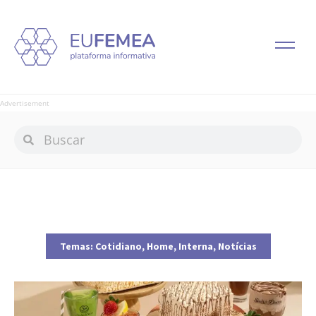
Advertisement
Temas:
Cotidiano
,
Home
,
Interna
,
Notícias