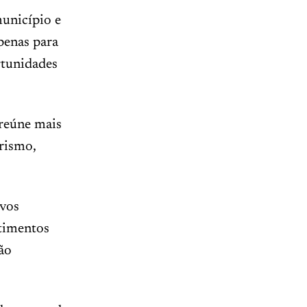
unicípio e
penas para
rtunidades
 reúne mais
rismo,
ivos
stimentos
ão