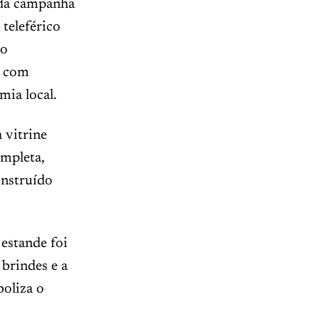
 da campanha
 teleférico
 o
, com
mia local.
 vitrine
ompleta,
onstruído
estande foi
brindes e a
boliza o