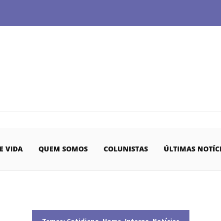
E VIDA
QUEM SOMOS
COLUNISTAS
ÚLTIMAS NOTÍC
Temas:
Cotidiano
,
Home
,
Interna
,
Notícias