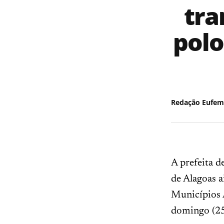
tra
polo
Redação Eufem
A prefeita d
de Alagoas a
Municípios A
domingo (25