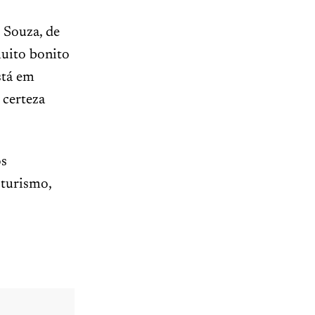
 Souza, de
muito bonito
stá em
 certeza
os
 turismo,