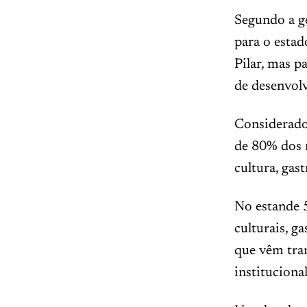
Segundo a g
para o estad
Pilar, mas p
de desenvolv
Considerado 
de 80% dos 
cultura, gas
No estande 5
culturais, g
que vêm tra
instituciona