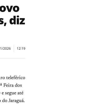
novo
, diz
01/2026
12:19
ro teleférico
ª Feira dos
 e segue até
 do Jaraguá.