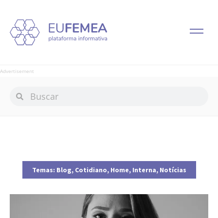
Advertisement
Temas:
Blog
,
Cotidiano
,
Home
,
Interna
,
Notícias