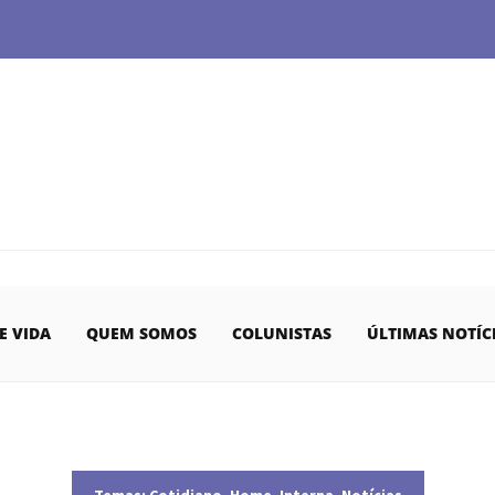
E VIDA
QUEM SOMOS
COLUNISTAS
ÚLTIMAS NOTÍC
Temas:
Cotidiano
,
Home
,
Interna
,
Notícias