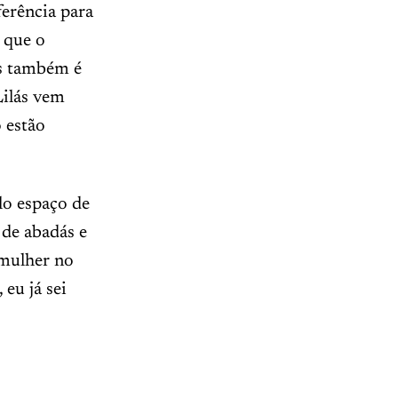
ferência para
 que o
as também é
Lilás vem
 estão
o espaço de
 de abadás e
 mulher no
 eu já sei