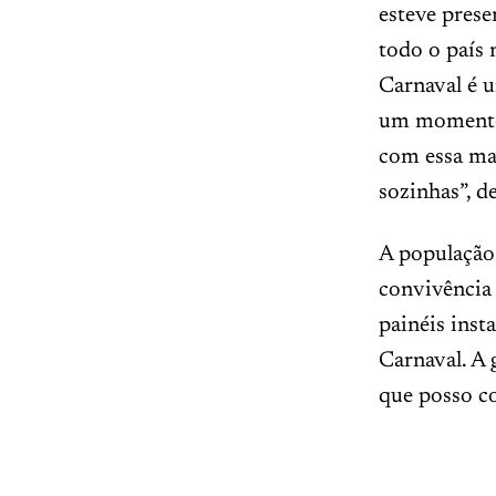
esteve prese
todo o país 
Carnaval é u
um momento 
com essa mag
sozinhas”, d
A população
convivência 
painéis ins
Carnaval. A 
que posso co