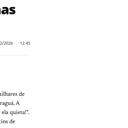
nas
02/2026
12:45
ilhares de
araguá. A
ela quieta!”.
tins de