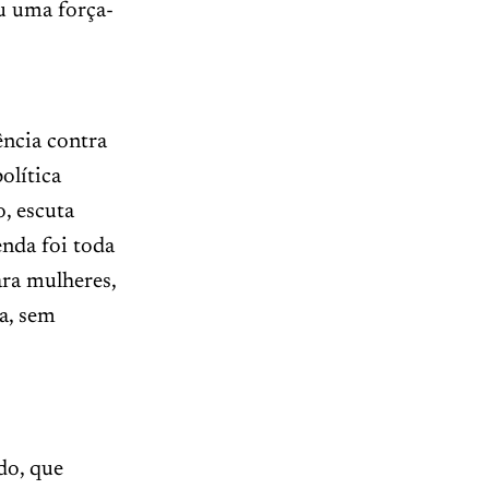
iu uma força-
ncia contra
olítica
, escuta
enda foi toda
ara mulheres,
ia, sem
do, que