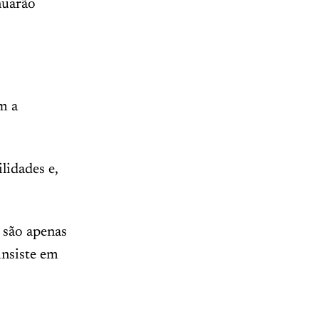
nuarão
m a
lidades e,
 são apenas
insiste em