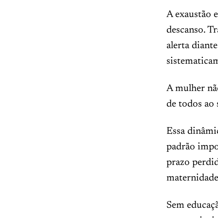
A exaustão 
descanso. T
alerta diant
sistematicam
A mulher não
de todos ao 
Essa dinâmi
padrão impos
prazo perdid
maternidade,
Sem educação