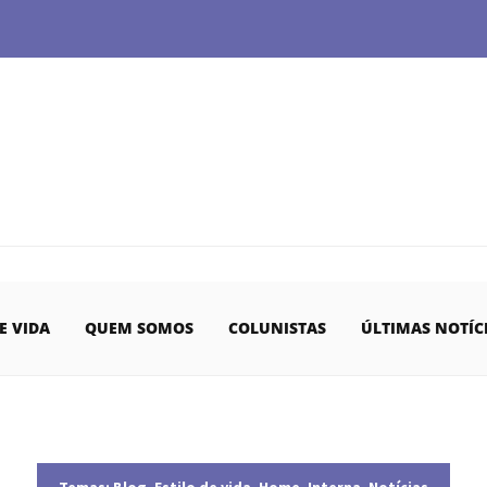
E VIDA
QUEM SOMOS
COLUNISTAS
ÚLTIMAS NOTÍC
Temas:
Blog
,
Estilo de vida
,
Home
,
Interna
,
Notícias