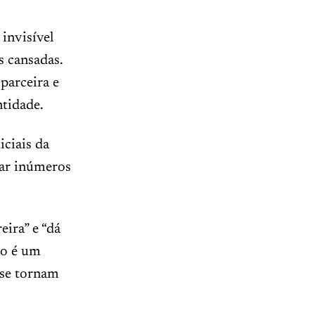
 invisível
s cansadas.
parceira e
tidade.
iciais da
rar inúmeros
ira” e “dá
do é um
 se tornam