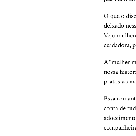
O que o disc
deixado ness
Vejo mulhere
cuidadora, 
A “mulher mu
nossa histór
pratos ao m
Essa romant
conta de tud
adoecimento 
companheira