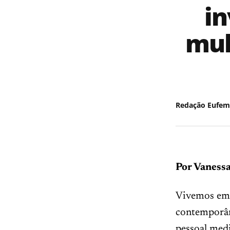
in
mul
Redação Eufem
Por Vaness
Vivemos em 
contemporâne
pessoal medi