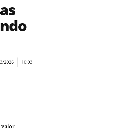
tas
endo
03/2026
10:03
 valor