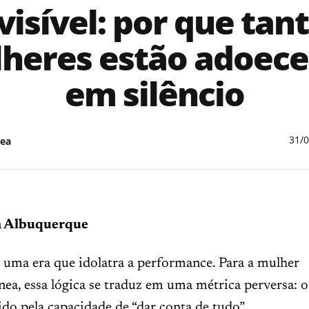
visível: por que tan
heres estão adoec
em silêncio
31/
ea
a Albuquerque
uma era que idolatra a performance. Para a mulher
a, essa lógica se traduz em uma métrica perversa: o
do pela capacidade de “dar conta de tudo”.