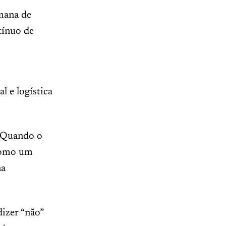
mana de
tínuo de
l e logística
. Quando o
 como um
na
izer “não”