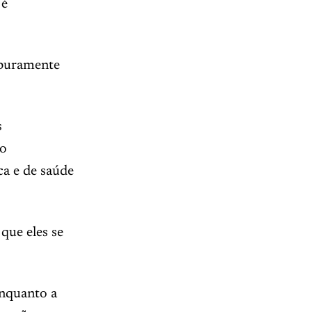
 é
 puramente
s
so
ca e de saúde
que eles se
Enquanto a