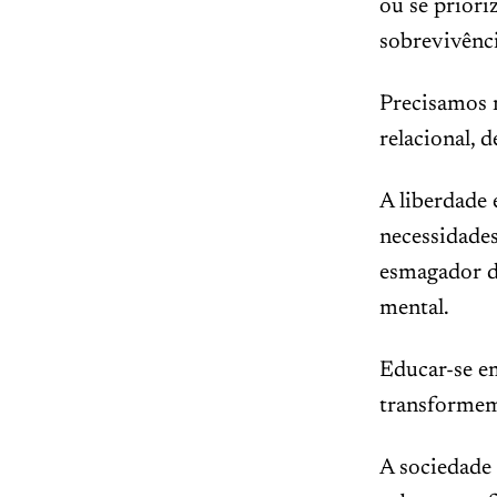
ou se priori
sobrevivênci
Precisamos 
relacional, 
A liberdade
necessidades
esmagador da
mental.
Educar-se em
transformem
A sociedade 