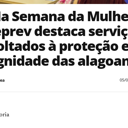
a Semana da Mulhe
prev destaca servi
oltados à proteção e
gnidade das alagoa
05/
ea
oria