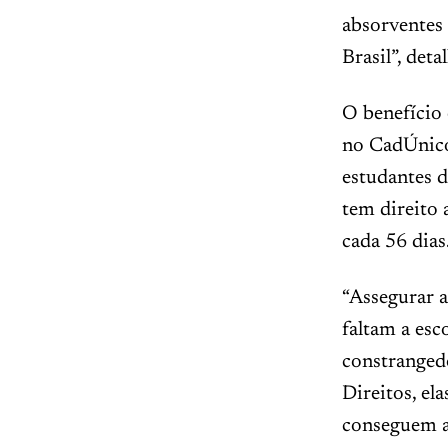
absorventes
Brasil”, de
O benefício 
no CadÚnico
estudantes d
tem direito 
cada 56 dias
“Assegurar a
faltam a esc
constrangedo
Direitos, el
conseguem ac