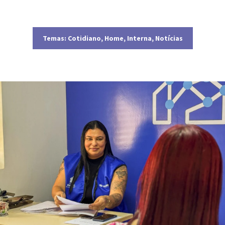
Temas:
Cotidiano
,
Home
,
Interna
,
Notícias