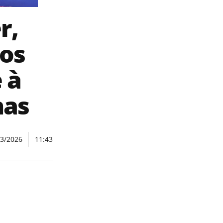
r,
ços
 à
nas
03/2026
11:43