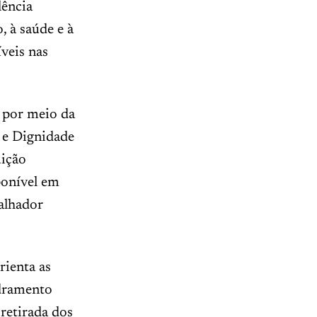
lência
, à saúde e à
veis nas
, por meio da
 e Dignidade
uição
ponível em
alhador
rienta as
adramento
retirada dos