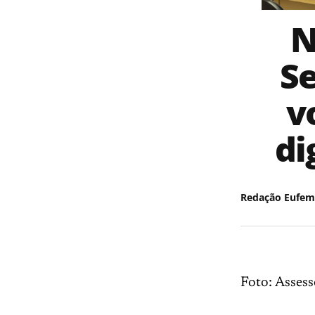
N
Se
v
di
Redação Eufem
Foto: Assess