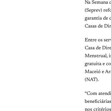
Na Semana da
(Seprev) ref
garantia de 
Casas de Dir
Entre os ser
Casa de Dir
Menstrual, i
gratuita e c
Maceió e Ar
(NAT).
“Com atendi
beneficiária
nos critério