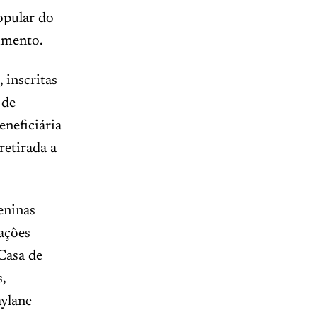
opular do
imento.
 inscritas
 de
eneficiária
retirada a
eninas
ações
Casa de
,
aylane