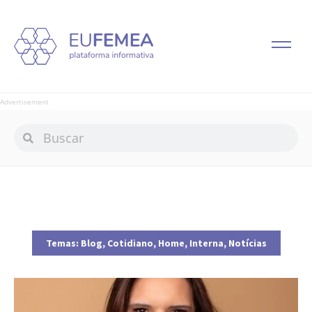
Advertisement
Temas:
Blog
,
Cotidiano
,
Home
,
Interna
,
Notícias