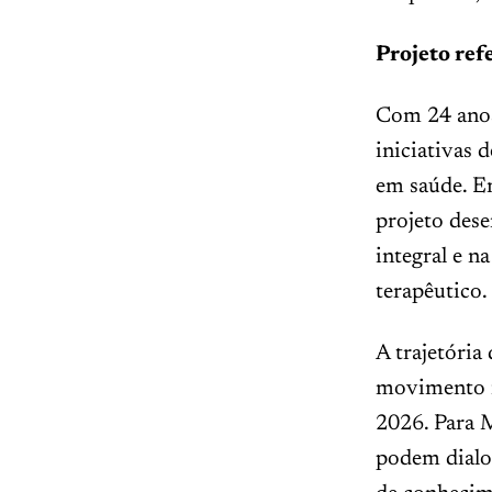
Projeto re
Com 24 anos
iniciativas 
em saúde. Em
projeto des
integral e n
terapêutico.
A trajetória
movimento i
2026. Para 
podem dialog