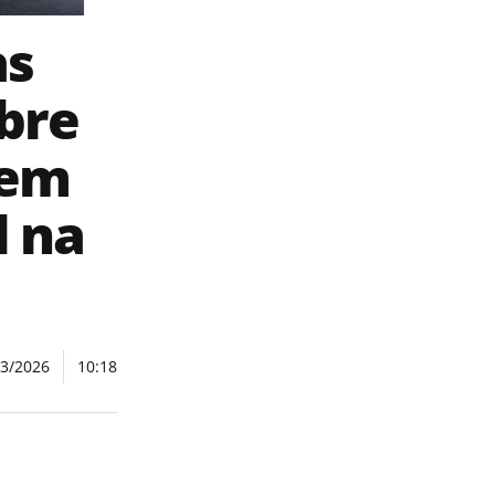
as
bre
 em
l na
03/2026
10:18