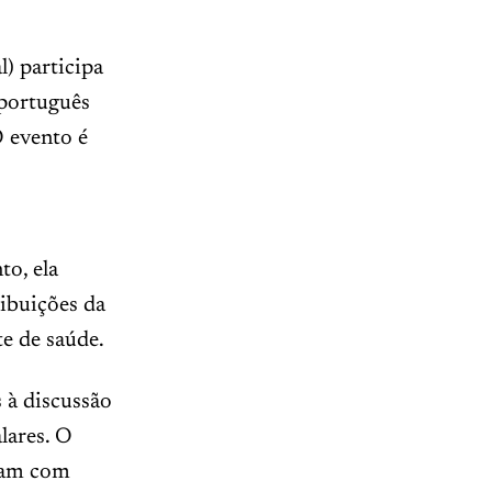
) participa
português
O evento é
to, ela
ribuições da
e de saúde.
 à discussão
lares. O
tuam com