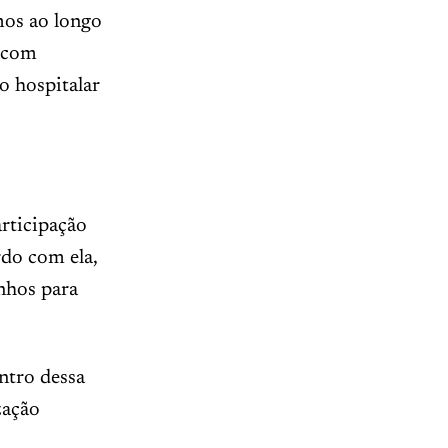
mos ao longo
r com
o hospitalar
articipação
do com ela,
nhos para
ntro dessa
zação