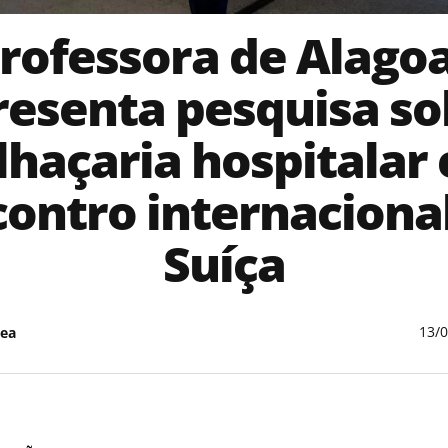
rofessora de Alago
resenta pesquisa so
lhaçaria hospitalar
ontro internaciona
Suíça
13/
ea