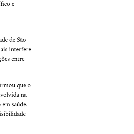
fico e
dade de São
ais interfere
ções entre
firmou que o
nvolvida na
o em saúde.
sibilidade