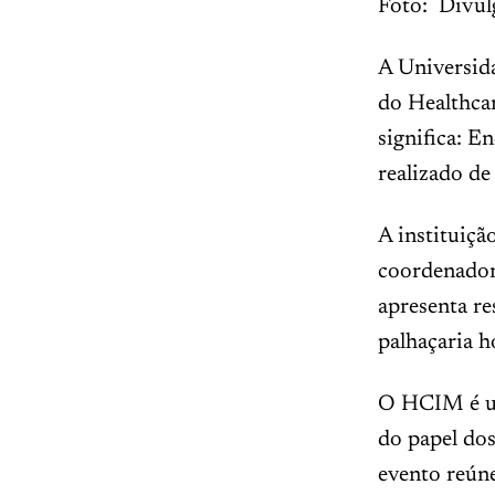
Foto: Divul
A Universida
do Healthca
significa: E
realizado de
A instituiçã
coordenadora
apresenta re
palhaçaria h
O HCIM é um
do papel do
evento reúne