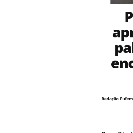
P
ap
pa
enc
Redação Eufem