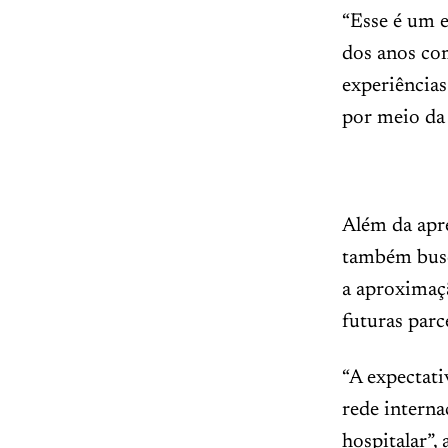
“Esse é um 
dos anos co
experiência
por meio da 
Além da apre
também busc
a aproximaç
futuras parc
“A expectati
rede interna
hospitalar”,