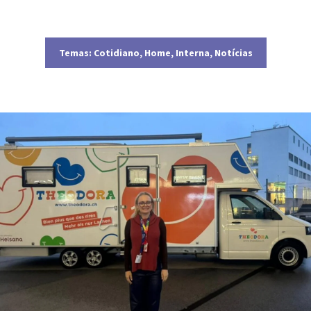
Temas:
Cotidiano
,
Home
,
Interna
,
Notícias