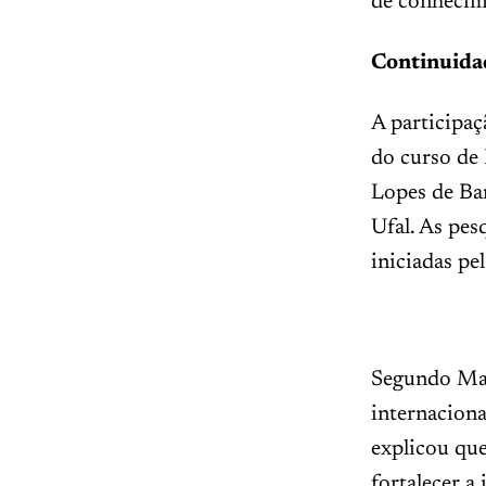
de conhecim
Continuida
A participa
do curso de
Lopes de Ba
Ufal. As pes
iniciadas pe
Segundo Mar
internacion
explicou que
fortalecer a