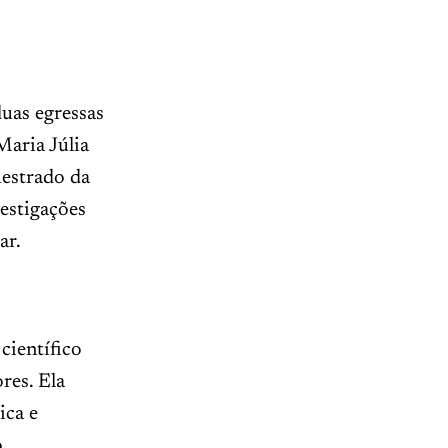
uas egressas
aria Júlia
estrado da
vestigações
ar.
científico
res. Ela
ica e
.