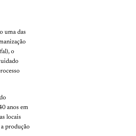
mo uma das
umanização
al), o
cuidado
processo
 do
 40 anos em
s locais
m a produção