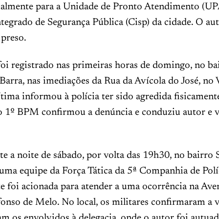
cialmente para a Unidade de Pronto Atendimento (UPA
tegrado de Segurança Pública (Cisp) da cidade. O au
preso.
oi registrado nas primeiras horas de domingo, no ba
Barra, nas imediações da Rua da Avícola do José, no 
tima informou à polícia ter sido agredida fisicament
o 1º BPM confirmou a denúncia e conduziu autor e v
e a noite de sábado, por volta das 19h30, no bairro 
uma equipe da Força Tática da 5ª Companhia de Políc
e foi acionada para atender a uma ocorrência na Ave
onso de Melo. No local, os militares confirmaram a v
 os envolvidos à delegacia, onde o autor foi autuad