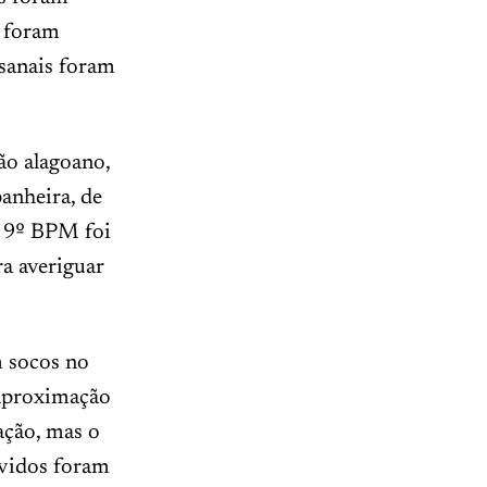
s foram
esanais foram
ão alagoano,
anheira, de
o 9º BPM foi
a averiguar
m socos no
 aproximação
ação, mas o
lvidos foram