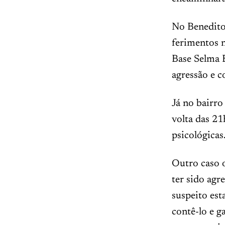
No Benedito
ferimentos n
Base Selma 
agressão e c
Já no bairro
volta das 21
psicológicas
Outro caso o
ter sido agr
suspeito est
contê-lo e g