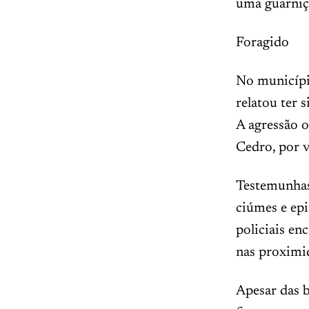
uma guarni
Foragido
No municípi
relatou ter 
A agressão 
Cedro, por v
Testemunhas
ciúmes e epi
policiais en
nas proximi
Apesar das b