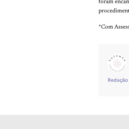
foram encam
procediment
*Com Assess
Redação