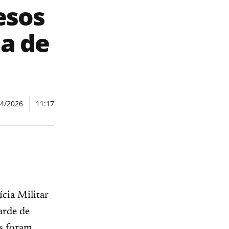
esos
a de
04/2026
11:17
ícia Militar
arde de
as foram