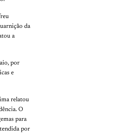
freu
guarnição da
atou a
aio, por
icas e
ima relatou
dência. O
lgemas para
atendida por