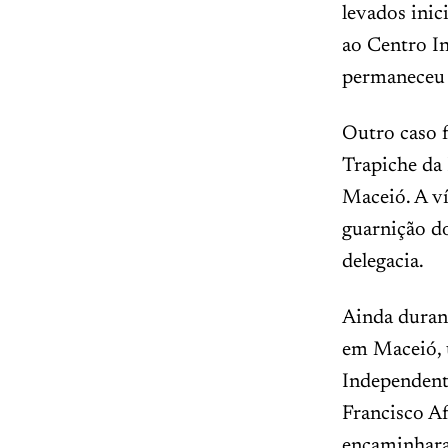
levados ini
ao Centro In
permaneceu 
Outro caso f
Trapiche da 
Maceió. A ví
guarnição d
delegacia.
Ainda durant
em Maceió, 
Independent
Francisco Af
encaminharam