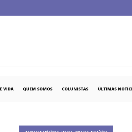
E VIDA
QUEM SOMOS
COLUNISTAS
ÚLTIMAS NOTÍC
Temas:
Cotidiano
,
Home
,
Interna
,
Notícias