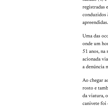
registradas
conduzidos à
apreendidas
Uma das oco
onde um hom
51 anos, na
acionada via
a denúncia n
Ao chegar ao
rosto e tam
da viatura, 
canivete foi