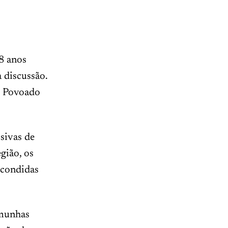
8 anos
 discussão.
o Povoado
sivas de
gião, os
scondidas
emunhas