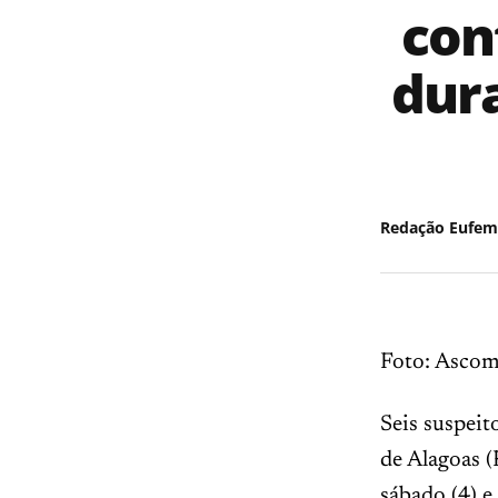
con
dur
Redação Eufem
Foto: Asco
Seis suspeit
de Alagoas (
sábado (4) e