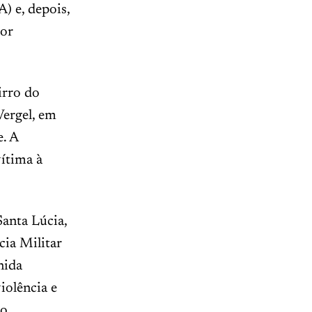
) e, depois,
tor
irro do
Vergel, em
e. A
ítima à
Santa Lúcia,
ia Militar
nida
iolência e
o.