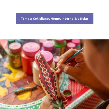
Temas:
Cotidiano
,
Home
,
Interna
,
Notícias