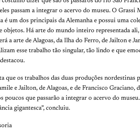
e costumo dizer que são os pássaros do rio São Franci
 eles passam a integrar o acervo do museu. O Grassi
da é um dos principais da Alemanha e possui uma col
e objetos. Há arte do mundo inteiro representada ali,
á a arte de Alagoas, da Ilha do Ferro, de Jailton e Jam
ealizam esse trabalho tão singular, tão lindo e que em
 destacou.
ta que os trabalhos das duas produções nordestinas p
amile e Jailton, de Alagoas, e de Francisco Graciano, 
os poucos que passarão a integrar o acervo do museu.
cia gigantesca”, concluiu.
oria