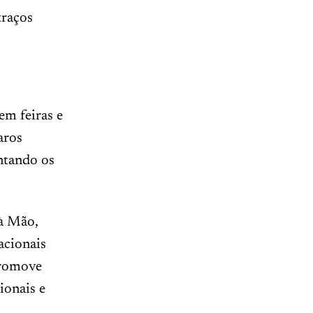
traços
em feiras e
aros
antando os
 à Mão,
acionais
 promove
ionais e