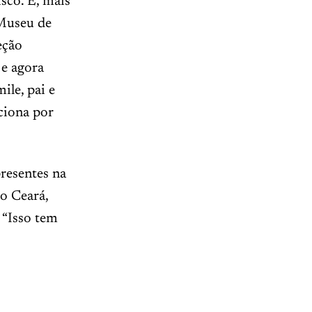
sco. E, mais
 Museu de
eção
 e agora
ile, pai e
ociona por
resentes na
do Ceará,
 “Isso tem