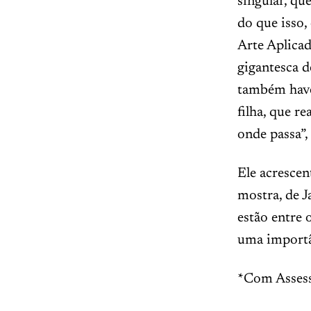
singular, qu
do que isso,
Arte Aplica
gigantesca d
também haver
filha, que r
onde passa”,
Ele acrescen
mostra, de J
estão entre 
uma importân
*Com Assess