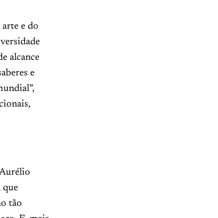
 arte e do
iversidade
de alcance
saberes e
mundial”,
cionais,
 Aurélio
a que
ho tão