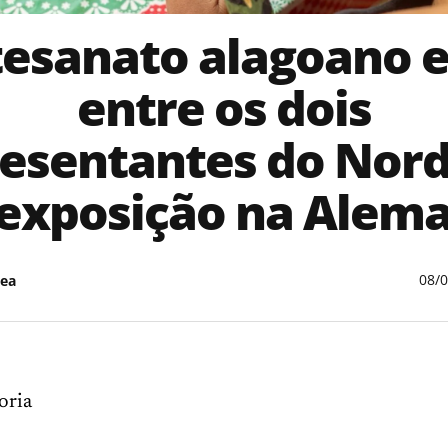
tesanato alagoano e
entre os dois
esentantes do Nor
exposição na Alem
08/
ea
oria