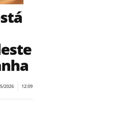
stá
deste
anha
05/2026
12:09