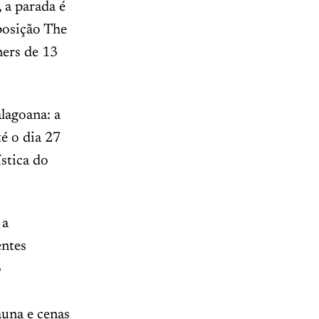
 a parada é
posição The
ners de 13
lagoana: a
té o dia 27
ística do
 a
entes
o
auna e cenas