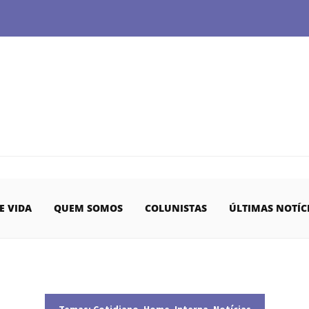
E VIDA
QUEM SOMOS
COLUNISTAS
ÚLTIMAS NOTÍC
Temas:
Cotidiano
,
Home
,
Interna
,
Notícias