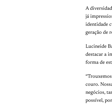
A diversidad
já impressio
identidade c
geração de r
Lucineide B
destacar a i
forma de est
“Trouxemos p
couro. Nossa
negócios, ta
possível, p