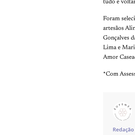
tudo e volta
Foram seleci
artesãos Ali
Gonçalves da
Lima e Mari
Amor Casead
*Com Assess
Redação