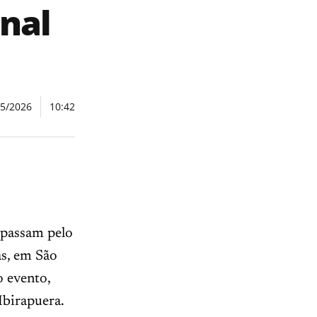
onal
05/2026
10:42
 passam pelo
as, em São
o evento,
Ibirapuera.