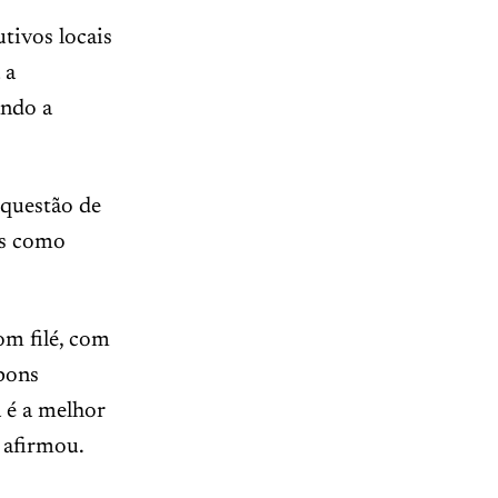
tivos locais
 a
ando a
 questão de
as como
om filé, com
bons
a é a melhor
 afirmou.