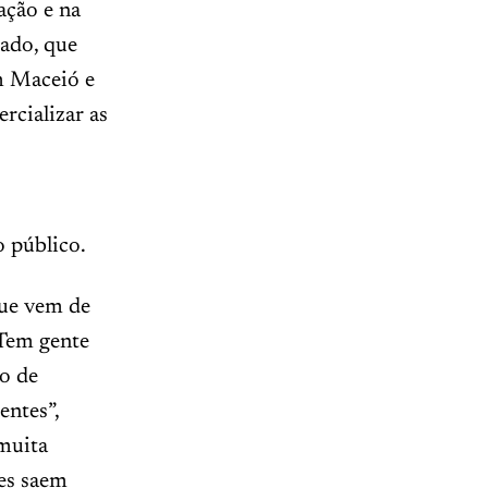
ação e na
tado, que
m Maceió e
rcializar as
o público.
que vem de
 Tem gente
io de
entes”,
 muita
les saem