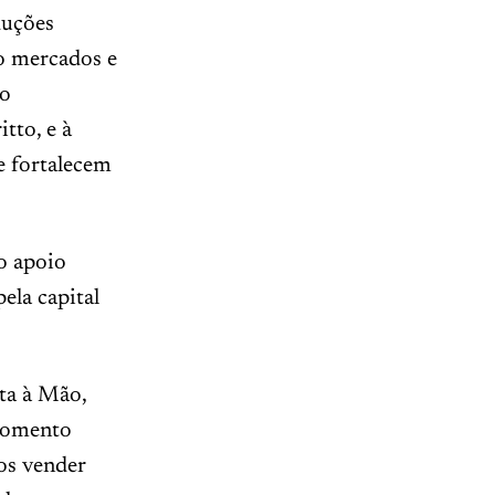
duções
do mercados e
ao
tto, e à
e fortalecem
o apoio
ela capital
ta à Mão,
 momento
os vender