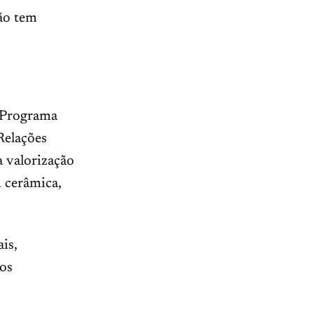
não tem
o Programa
Relações
à valorização
m cerâmica,
is,
ãos