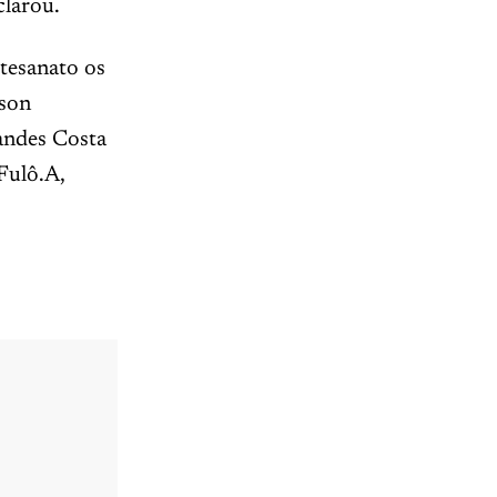
clarou.
tesanato os
sson
andes Costa
Fulô.A,