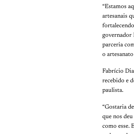
“Estamos aq
artesanais q
fortalecend
governador P
parceria com
o artesanato
Fabrício Di
recebido e d
paulista.
“Gostaria d
que nos deu
como esse. 