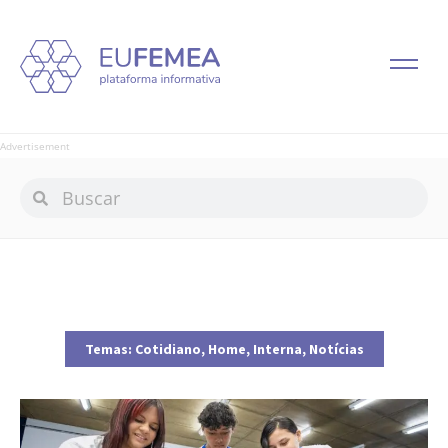
Advertisement
Temas:
Cotidiano
,
Home
,
Interna
,
Notícias