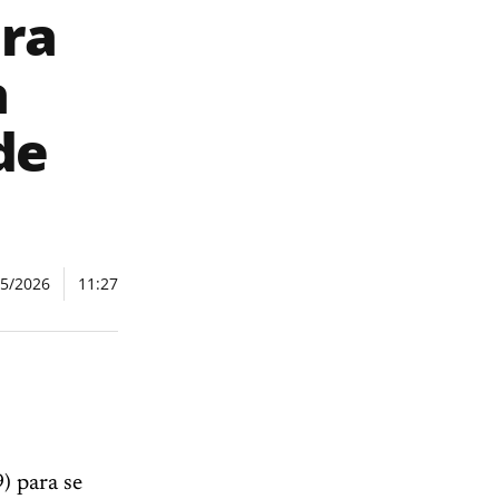
ira
a
de
05/2026
11:27
) para se