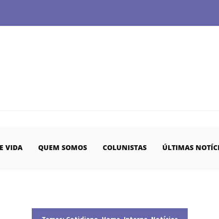
E VIDA
QUEM SOMOS
COLUNISTAS
ÚLTIMAS NOTÍC
Temas:
Cotidiano
,
Home
,
Interna
,
Notícias