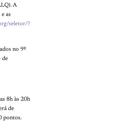
ALQ). A
 e as
org/seletor/?
lados no 9º
o de
das 8h às 20h
erá de
0 pontos.