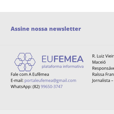
Assine nossa newsletter
R. Luiz Viei
Maceió
Responsáve
Fale com A Eufêmea
Raíssa Fra
E-mail:
portaleufemea@gmail.com
Jornalista 
WhatsApp: (82)
99650-3747