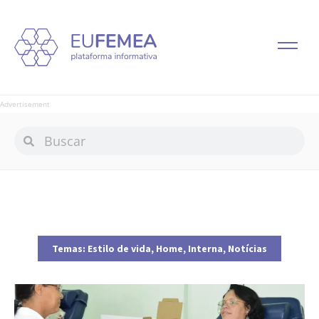
Advertisement
Temas:
Estilo de vida
,
Home
,
Interna
,
Notícias