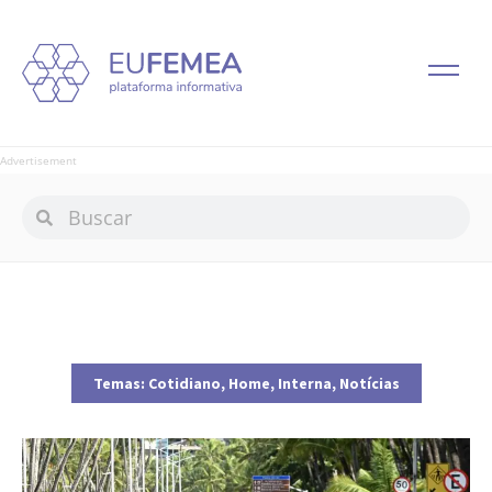
Advertisement
Temas:
Cotidiano
,
Home
,
Interna
,
Notícias