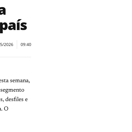
a
país
05/2026
09:40
esta semana,
o segmento
, desfiles e
a. O