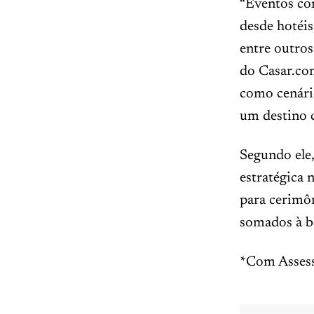
“Eventos co
desde hotéis
entre outros
do Casar.co
como cenári
um destino 
Segundo ele,
estratégica 
para cerimôn
somados à be
*Com Assess