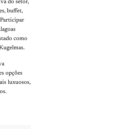
va do setor,
s, buffet,
Participar
Alagoas
estado como
 Kugelmas.
va
tes opções
ais luxuosos,
os.