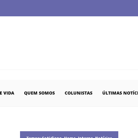
E VIDA
QUEM SOMOS
COLUNISTAS
ÚLTIMAS NOTÍC
Temas:
Cotidiano
,
Home
,
Interna
,
Notícias