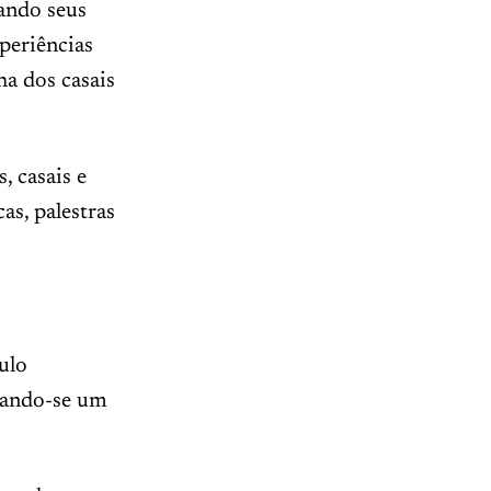
ando seus
xperiências
ha dos casais
 casais e
s, palestras
ulo
rnando-se um