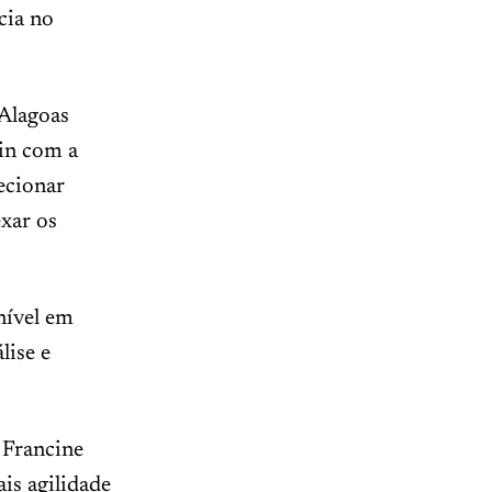
cia no
 Alagoas
gin com a
lecionar
exar os
nível em
lise e
 Francine
is agilidade