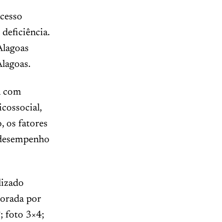
acesso
 deficiência.
Alagoas
Alagoas.
a com
cossocial,
 os fatores
o desempenho
lizado
borada por
; foto 3×4;