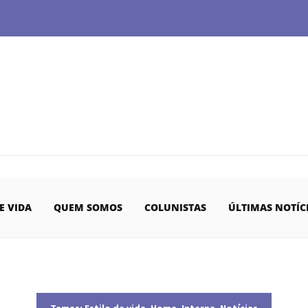
E VIDA
QUEM SOMOS
COLUNISTAS
ÚLTIMAS NOTÍC
Temas:
Estilo de vida
,
Home
,
Interna
,
Notícias