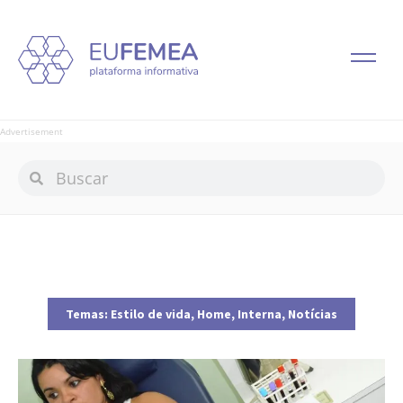
Advertisement
Temas:
Estilo de vida
,
Home
,
Interna
,
Notícias