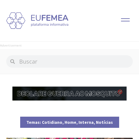
Advertisement
Temas:
Cotidiano
,
Home
,
Interna
,
Notícias