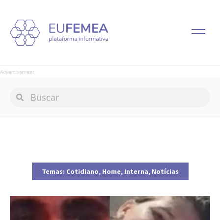
Advertisement
Temas:
Cotidiano
,
Home
,
Interna
,
Notícias