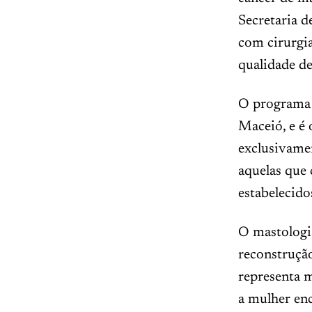
Secretaria d
com cirurgi
qualidade de
O programa 
Maceió, e é
exclusivamen
aquelas que 
estabelecido
O mastologis
reconstrução
representa 
a mulher enc