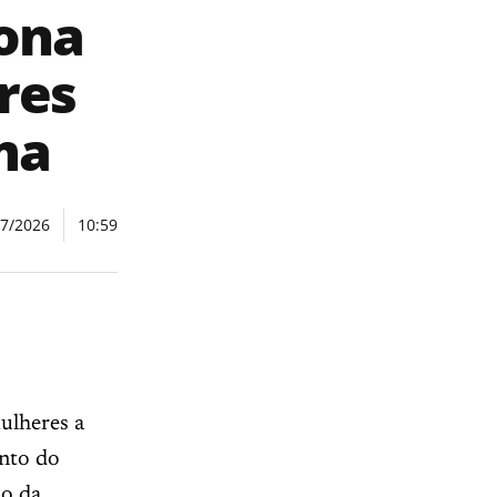
ona
res
ma
07/2026
10:59
ulheres a
ento do
io da