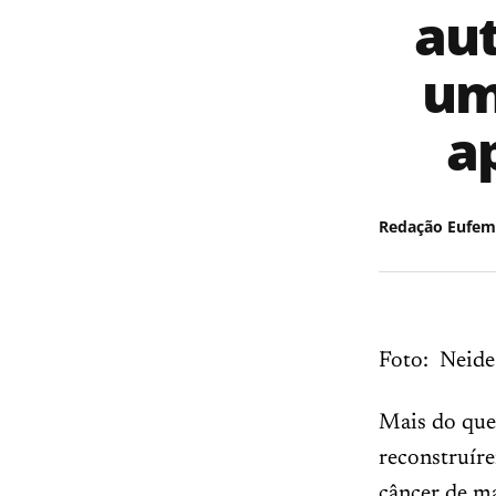
au
um
a
Redação Eufem
Foto: Neide
Mais do que
reconstruíre
câncer de m