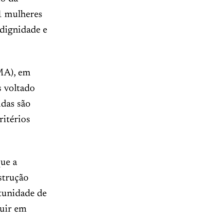
11 mulheres
dignidade e
MA), em
s voltado
idas são
ritérios
que a
strução
tunidade de
guir em