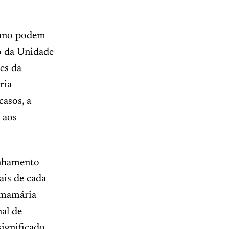
goano podem
o da Unidade
es da
ria
asos, a
 aos
anhamento
ais de cada
 mamária
al de
ignificado