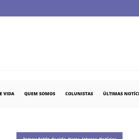
E VIDA
QUEM SOMOS
COLUNISTAS
ÚLTIMAS NOTÍC
Temas:
Estilo de vida
,
Home
,
Interna
,
Notícias