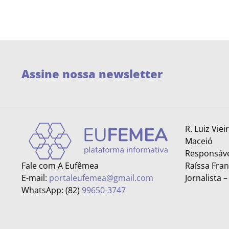
Assine nossa newsletter
R. Luiz Viei
Maceió
Responsáve
Fale com A Eufêmea
Raíssa Fra
E-mail:
portaleufemea@gmail.com
Jornalista 
WhatsApp: (82)
99650-3747