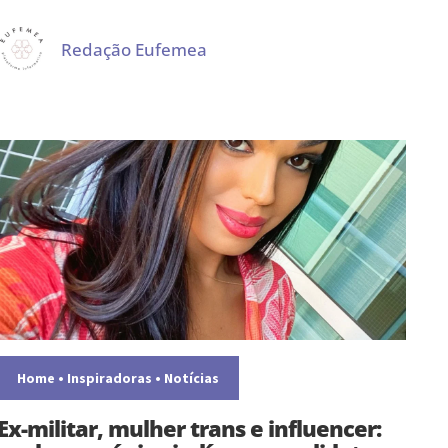
Redação Eufemea
Home
•
Inspiradoras
•
Notícias
Ex-militar, mulher trans e influencer: