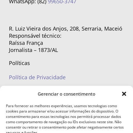
WhatsApp: (82)
99650-3747
R. Luiz Vieira dos Anjos, 208, Serraria, Maceió
Responsável técnico:
Raíssa França
Jornalista – 1873/AL
Políticas
Política de Privacidade
Políticas de Cookies
Gerenciar o consentimento
Para fornecer as melhores experiências, usamos tecnologias como
cookies para armazenar e/ou acessar informações do dispositivo. O
consentimento para essas tecnologias nos permitirá processar dados
como comportamento de navegação ou IDs exclusivos neste site. Não
portaleufemea@gmail.com
consentir ou retirar o consentimento pode afetar negativamente certos
recursos e funções.