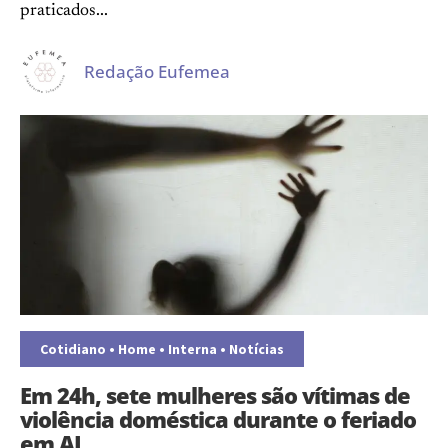
praticados...
Redação Eufemea
Cotidiano
•
Home
•
Interna
•
Notícias
Em 24h, sete mulheres são vítimas de
violência doméstica durante o feriado
em AL