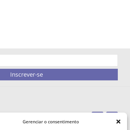
Inscrever-se
Gerenciar o consentimento
portaleufemea@gmail.com