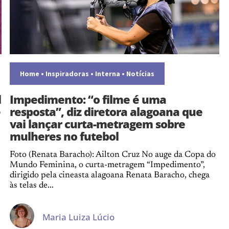
Home
•
Inspiradoras
•
Interna
•
Notícias
l
Impedimento: “o filme é uma
e
resposta”, diz diretora alagoana que
vai lançar curta-metragem sobre
mulheres no futebol
Foto (Renata Baracho): Ailton Cruz No auge da Copa do
Mundo Feminina, o curta-metragem “Impedimento”,
dirigido pela cineasta alagoana Renata Baracho, chega
às telas de...
Maria Luiza Lúcio