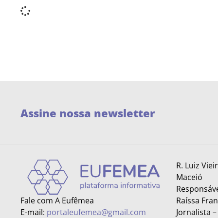
Assine nossa newsletter
R. Luiz Viei
Maceió
Responsáve
Fale com A Eufêmea
Raíssa Fra
E-mail:
portaleufemea@gmail.com
Jornalista 