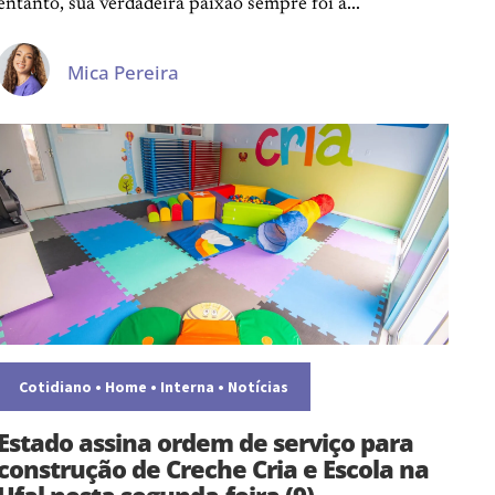
entanto, sua verdadeira paixão sempre foi a...
Mica Pereira
Cotidiano
•
Home
•
Interna
•
Notícias
Estado assina ordem de serviço para
construção de Creche Cria e Escola na
Ufal nesta segunda-feira (9)