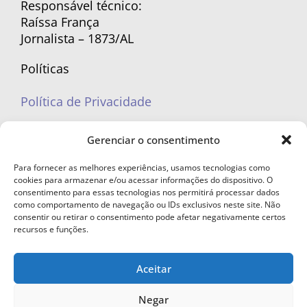
Responsável técnico:
Raíssa França
Jornalista – 1873/AL
Políticas
Política de Privacidade
Políticas de Cookies
Gerenciar o consentimento
Para fornecer as melhores experiências, usamos tecnologias como
cookies para armazenar e/ou acessar informações do dispositivo. O
consentimento para essas tecnologias nos permitirá processar dados
como comportamento de navegação ou IDs exclusivos neste site. Não
portaleufemea@gmail.com
consentir ou retirar o consentimento pode afetar negativamente certos
recursos e funções.
Aceitar
© Copyright 2023 - Todos os direitos reservados. Proibida cópia total ou
Negar