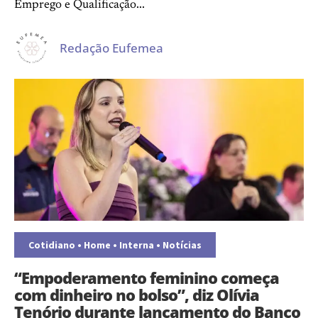
Emprego e Qualificação...
Redação Eufemea
Cotidiano
•
Home
•
Interna
•
Notícias
“Empoderamento feminino começa
com dinheiro no bolso”, diz Olívia
Tenório durante lançamento do Banco